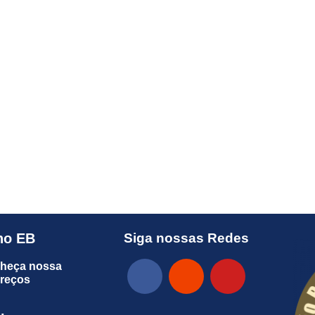
no EB
Siga nossas Redes
heça nossa
preços