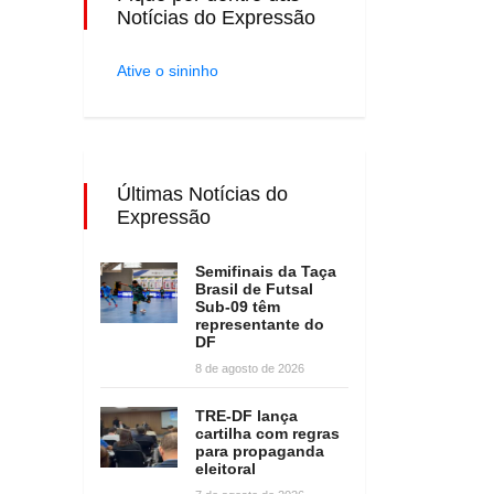
Notícias do Expressão
Ative o sininho
Últimas Notícias do
Expressão
Semifinais da Taça
Brasil de Futsal
Sub-09 têm
representante do
DF
8 de agosto de 2026
TRE-DF lança
cartilha com regras
para propaganda
eleitoral