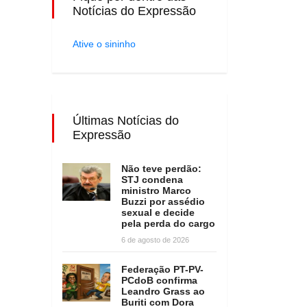
Notícias do Expressão
Ative o sininho
Últimas Notícias do
Expressão
Não teve perdão:
STJ condena
ministro Marco
Buzzi por assédio
sexual e decide
pela perda do cargo
6 de agosto de 2026
Federação PT-PV-
PCdoB confirma
Leandro Grass ao
Buriti com Dora