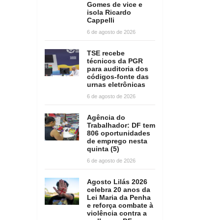
Gomes de vice e
isola Ricardo
Cappelli
6 de agosto de 2026
TSE recebe
técnicos da PGR
para auditoria dos
códigos-fonte das
urnas eletrônicas
6 de agosto de 2026
Agência do
Trabalhador: DF tem
806 oportunidades
de emprego nesta
quinta (5)
6 de agosto de 2026
Agosto Lilás 2026
celebra 20 anos da
Lei Maria da Penha
e reforça combate à
violência contra a