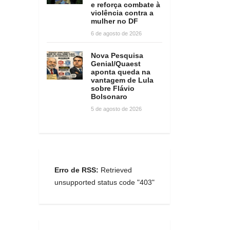
e reforça combate à
violência contra a
mulher no DF
6 de agosto de 2026
Nova Pesquisa
Genial/Quaest
aponta queda na
vantagem de Lula
sobre Flávio
Bolsonaro
5 de agosto de 2026
Erro de RSS:
Retrieved
unsupported status code "403"