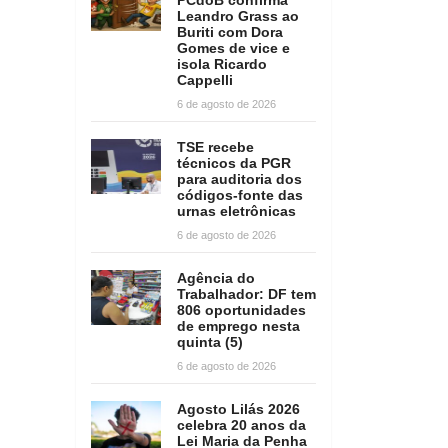
Leandro Grass ao
Buriti com Dora
Gomes de vice e
isola Ricardo
Cappelli
6 de agosto de 2026
TSE recebe
técnicos da PGR
para auditoria dos
códigos-fonte das
urnas eletrônicas
6 de agosto de 2026
Agência do
Trabalhador: DF tem
806 oportunidades
de emprego nesta
quinta (5)
6 de agosto de 2026
Agosto Lilás 2026
celebra 20 anos da
Lei Maria da Penha