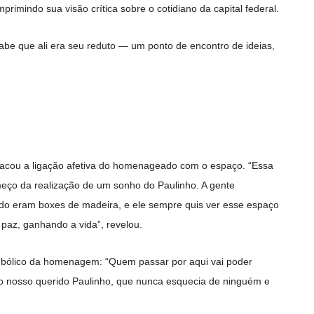
mprimindo sua visão crítica sobre o cotidiano da capital federal.
abe que ali era seu reduto — um ponto de encontro de ideias,
estacou a ligação afetiva do homenageado com o espaço. “Essa
eço da realização de um sonho do Paulinho. A gente
ndo eram boxes de madeira, e ele sempre quis ver esse espaço
paz, ganhando a vida”, revelou.
imbólico da homenagem: “Quem passar por aqui vai poder
 do nosso querido Paulinho, que nunca esquecia de ninguém e