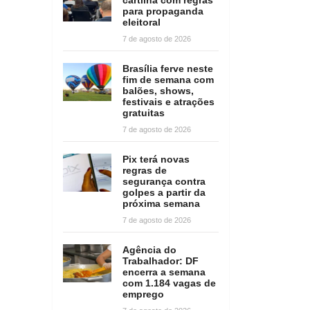
para propaganda
eleitoral
7 de agosto de 2026
Brasília ferve neste
fim de semana com
balões, shows,
festivais e atrações
gratuitas
7 de agosto de 2026
Pix terá novas
regras de
segurança contra
golpes a partir da
próxima semana
7 de agosto de 2026
Agência do
Trabalhador: DF
encerra a semana
com 1.184 vagas de
emprego