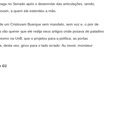
vaga no Senado após o desenrolar das articulações, sendo,
stovam, a quem ele estendeu a mão.
 de um Cristovam Buarque sem mandato, sem voz e, o pior de
a vão querer que ele redija seus artigos onde posava de paladino
mesmo na UnB, que o projetou para a política, as portas
a, desta vez, girou para o lado errado. Au revoir, monsieur
e G1