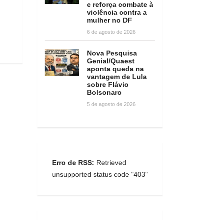
e reforça combate à
violência contra a
mulher no DF
6 de agosto de 2026
Nova Pesquisa
Genial/Quaest
aponta queda na
vantagem de Lula
sobre Flávio
Bolsonaro
5 de agosto de 2026
Erro de RSS:
Retrieved
unsupported status code "403"