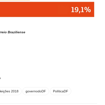
eio Braziliense
e
leições 2018
governodoDF
PolíticaDF