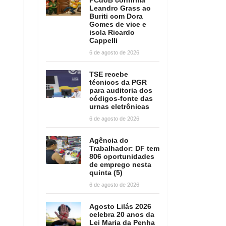
Leandro Grass ao
Buriti com Dora
Gomes de vice e
isola Ricardo
Cappelli
6 de agosto de 2026
TSE recebe
técnicos da PGR
para auditoria dos
códigos-fonte das
urnas eletrônicas
6 de agosto de 2026
Agência do
Trabalhador: DF tem
806 oportunidades
de emprego nesta
quinta (5)
6 de agosto de 2026
Agosto Lilás 2026
celebra 20 anos da
Lei Maria da Penha