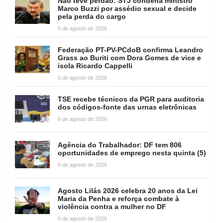
Não teve perdão: STJ condena ministro
Marco Buzzi por assédio sexual e decide
pela perda do cargo
6 de agosto de 2026
Federação PT-PV-PCdoB confirma Leandro
Grass ao Buriti com Dora Gomes de vice e
isola Ricardo Cappelli
6 de agosto de 2026
TSE recebe técnicos da PGR para auditoria
dos códigos-fonte das urnas eletrônicas
6 de agosto de 2026
Agência do Trabalhador: DF tem 806
oportunidades de emprego nesta quinta (5)
6 de agosto de 2026
Agosto Lilás 2026 celebra 20 anos da Lei
Maria da Penha e reforça combate à
violência contra a mulher no DF
6 de agosto de 2026