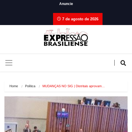
Anuncie
7 de agosto de 2026
Home
Política
MUDANÇAS NO SIG | Distritais aprovam…