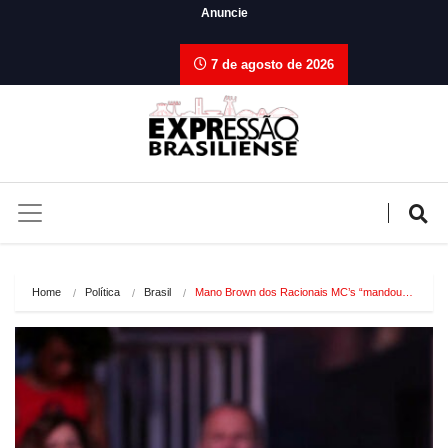
Anuncie
7 de agosto de 2026
Home
Política
Brasil
Mano Brown dos Racionais MC’s “mandou…