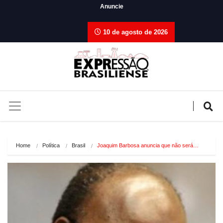
Anuncie
10 de agosto de 2026
Home
Política
Brasil
Joaquim Barbosa anuncia que não será…