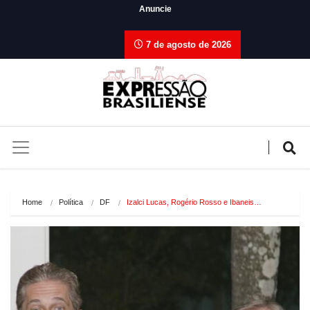
Anuncie
7 de agosto de 2026
Home
Política
DF
Izalci Lucas, Rogério Rosso e Ibaneis…