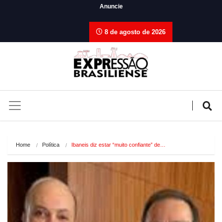
Anuncie
8 de agosto de 2026
Home
Política
Ibaneis diz estar “muito confiante” de…