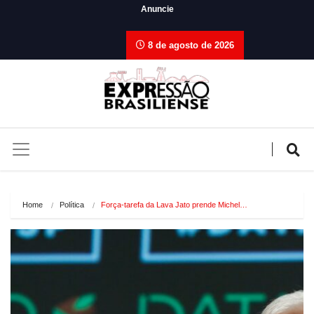
Anuncie
8 de agosto de 2026
Home
Política
Força-tarefa da Lava Jato prende Michel…