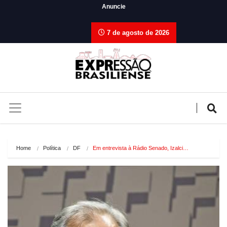
Anuncie
7 de agosto de 2026
Home
Política
DF
Em entrevista à Rádio Senado, Izalci…