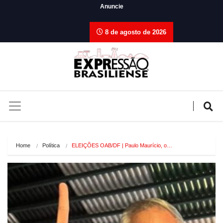
Anuncie
8 de agosto de 2026
Home
Política
ELEIÇÕES OAB/DF | Paulo Maurício, o…