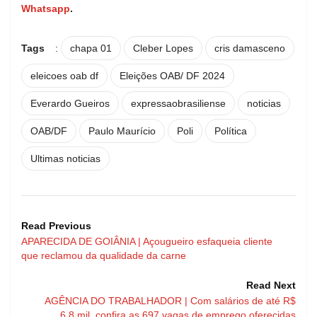
Whatsapp
.
Tags
:
chapa 01
Cleber Lopes
cris damasceno
eleicoes oab df
Eleições OAB/ DF 2024
Everardo Gueiros
expressaobrasiliense
noticias
OAB/DF
Paulo Maurício
Poli
Política
Ultimas noticias
Read Previous
APARECIDA DE GOIÂNIA | Açougueiro esfaqueia cliente
que reclamou da qualidade da carne
Read Next
AGÊNCIA DO TRABALHADOR | Com salários de até R$
6,8 mil, confira as 697 vagas de emprego oferecidas