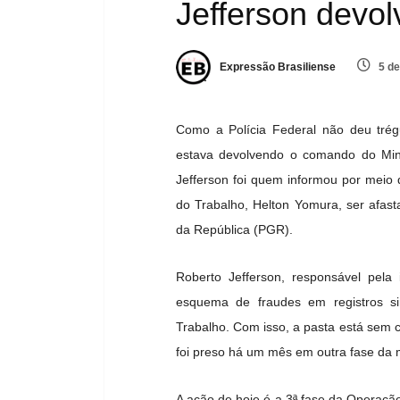
Jefferson devo
Expressão Brasiliense
5 de
Como a Polícia Federal não deu tré
estava devolvendo o comando do Minis
Jefferson foi quem informou por meio d
do Trabalho, Helton Yomura, ser afas
da República (PGR).
Roberto Jefferson, responsável pela
esquema de fraudes em registros si
Trabalho. Com isso, a pasta está sem c
foi preso há um mês em outra fase da
A ação de hoje é a 3ª fase da Operação