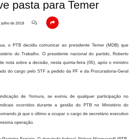
lve pasta para Temer
 julho de 2018
gua, o PTB decidiu comunicar ao presidente Temer (MDB) que
tério do Trabalho. O presidente nacional do partido, Roberto
e nota sobre a decisão, nesta quinta-feira (05), após o ministro
tado do cargo pelo STF a pedido da PF e da Procuradoria-Geral
 indicação de Yomura, se eximiu de qualquer participação no
ndicais ocorridos durante a gestão do PTB no Ministério do
omando já que o último a ocupar o cargo de secretário executivo
 mesma operação.
 Registro Espúrio. O deputado federal, Nelson Marquezelli (PTB-