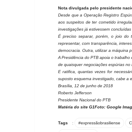
Nota divulgada pelo presidente naci
Desde que a Operação Registro Espúrio 
aos suspeitos de ter cometido irregu
investigações já estivessem concluídas 
É preciso separar, porém, o joio do 
representar, com transparência, interes
democracia. Outra, utilizar a máquina p
A Presidência do PTB apoia o trabalho d
de quaisquer negociações espúrias no M
E ratifica, quantas vezes for necess
suposto esquema investigado, cabe a el
Brasília, 12 de junho de 2018
Roberto Jefferson
Presidente Nacional do PTB
Matéria do site G1
Foto: Google Ima
Tags
:
#expressãobrasiliense
C