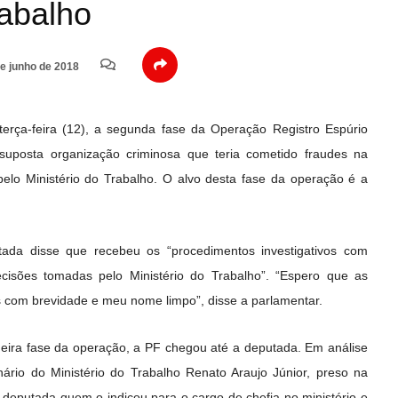
rabalho
e junho de 2018
 terça-feira (12), a segunda fase da Operação Registro Espúrio
 suposta organização criminosa que teria cometido fraudes na
pelo Ministério do Trabalho. O alvo desta fase da operação é a
ada disse que recebeu os “procedimentos investigativos com
cisões tomadas pelo Ministério do Trabalho”. “Espero que as
s com brevidade e meu nome limpo”, disse a parlamentar.
imeira fase da operação, a PF chegou até a deputada. Em análise
rio do Ministério do Trabalho Renato Araujo Júnior, preso na
a deputada quem o indicou para o cargo de chefia no ministério e