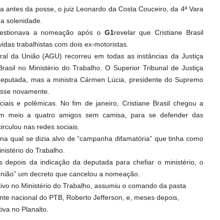
a antes da posse, o juiz Leonardo da Costa Couceiro, da 4ª Vara
 a solenidade.
uestionava a nomeação após o
G1
revelar que Cristiane Brasil
idas trabalhistas com dois ex-motoristas.
eral da União (AGU) recorreu em todas as instâncias da Justiça
rasil no Ministério do Trabalho. O Superior Tribunal de Justiça
deputada, mas a ministra Cármen Lúcia, presidente do Supremo
osse novamente.
ciais e polêmicas. No fim de janeiro, Cristiane Brasil chegou a
m meio a quatro amigos sem camisa, para se defender das
rculou nas redes sociais.
 na qual se dizia alvo de “campanha difamatória” que tinha como
nistério do Trabalho.
s depois da indicação da deputada para chefiar o ministério, o
a União” um decreto que cancelou a nomeação.
tivo no Ministério do Trabalho, assumiu o comando da pasta
ente nacional do PTB, Roberto Jefferson, e, meses depois,
iva no Planalto.