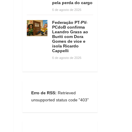
pela perda do cargo
6 de agosto de 2026
Federação PT-PV-
PCdoB confirma
Leandro Grass ao
Buriti com Dora
Gomes de vice e
isola Ricardo
Cappelli
6 de agosto de 2026
Erro de RSS:
Retrieved
unsupported status code "403"