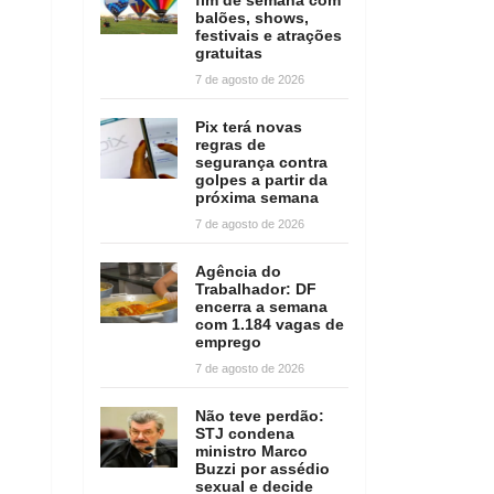
balões, shows,
festivais e atrações
gratuitas
7 de agosto de 2026
Pix terá novas
regras de
segurança contra
golpes a partir da
próxima semana
7 de agosto de 2026
Agência do
Trabalhador: DF
encerra a semana
com 1.184 vagas de
emprego
7 de agosto de 2026
Não teve perdão:
STJ condena
ministro Marco
Buzzi por assédio
sexual e decide