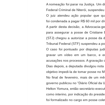
A nomeação foi parar na Justiça. Um di
Federal Criminal de Niterói, suspendeu
O juiz atendeu ação popular que q
foi condenada a pagar R$ 60 mil por dív
A partir desta decisão, a Advocacia-g
para assegurar a posse de Cristiane B
(STJ) chegou a autorizar a posse da 
Tribunal Federal (STF) suspendeu a p
O caso foi pontuado por disputas judi
gravar um vídeo em um barco, e e
acusações nos processos. A gravação ci
Dias depois, a deputada divulgou nota
objetivo impedi-la de tomar posse no Mi
No final de fevereiro, mais de um mê
governo publicou no “Diário Oficial d
Helton Yomura, então secretário-execu
como interino, por indicação do presid
foi formalizado no cargo em posse colet