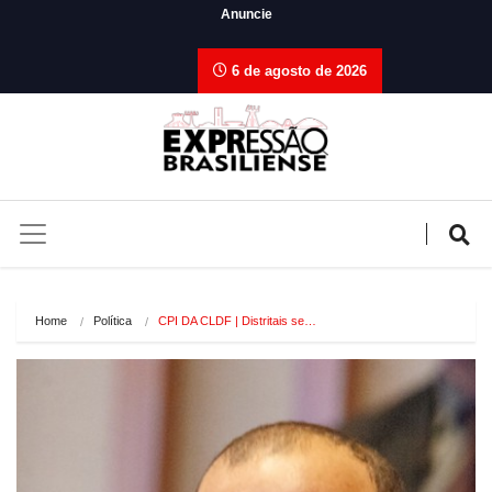
Anuncie
6 de agosto de 2026
Home
Política
CPI DA CLDF | Distritais se…