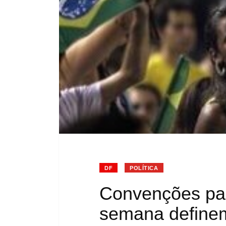
DF
POLÍTICA
Convenções part
semana definem