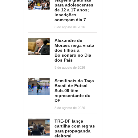
para adolescentes
de 12 a 17 anos;
inscrições
começam dia 7
8 de agosto de 2026
Alexandre de
Moraes nega visita
dos filhos a
Bolsonaro no Dia
dos Pais
8 de agosto de 2026
Semifinais da Taça
Brasil de Futsal
Sub-09 têm
representante do
DF
8 de agosto de 2026
TRE-DF lança
cartilha com regras
para propaganda
eleitoral