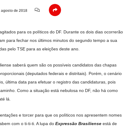
 agosto de 2018
gitados para os políticos do DF. Durante os dois dias ocorrerão
am para fechar nos últimos minutos do segundo tempo a sua
das pelo TSE para as eleições deste ano.
asiliense saberá quem são os possíveis candidatos das chapas
roporcionais (deputados federais e distritais). Porém, o cenário
s, última data para efetuar o registro das candidaturas, pois
caminho. Como a situação está nebulosa no DF, não há como
té lá.
mentações e torcer para que os políticos nos apresentem nomes
abem com o ti-ti-ti. A lupa do
Expressão Brasiliense
está de