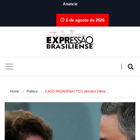
Anuncie
6 de agosto de 2026
Home
Política
CASO PASADENA | TCU absolve Dilma…