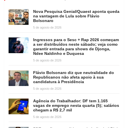
Nova Pesquisa Genial/Quaest aponta queda
na vantagem de Lula sobre Flávio
Bolsonaro
5 de agosto de 2026
Ingressos para o Sesc + Rap 2026 começam
a ser distribuídos neste sábado; veja como
garantir entrada para shows de Djonga,
Ndee Naldinho e Duquesa
5 de agosto de 2026
Flávio Bolsonaro diz que neutralidade do
Republicanos não afeta apoio à sua
candidatura à Presidência
5 de agosto de 2026
Agência do Trabalhador: DF tem 1.165
vagas de emprego nesta quarta (5); salários
chegam a R$ 2,7 mil
5 de agosto de 2026