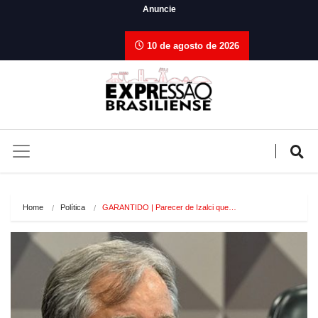
Anuncie
10 de agosto de 2026
Home
Política
GARANTIDO | Parecer de Izalci que…