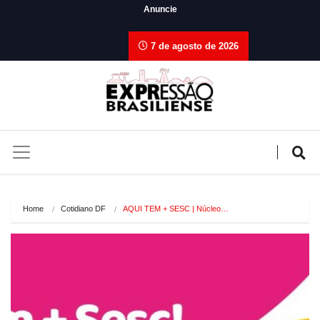
Anuncie
7 de agosto de 2026
Home
Cotidiano DF
AQUI TEM + SESC | Núcleo…