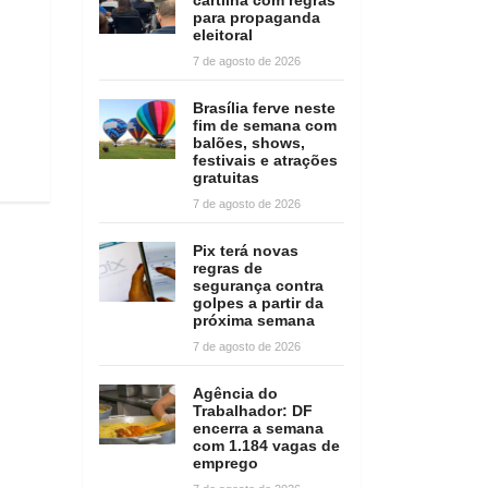
para propaganda
eleitoral
7 de agosto de 2026
Brasília ferve neste
fim de semana com
balões, shows,
festivais e atrações
gratuitas
7 de agosto de 2026
Pix terá novas
regras de
segurança contra
golpes a partir da
próxima semana
7 de agosto de 2026
Agência do
Trabalhador: DF
encerra a semana
com 1.184 vagas de
emprego