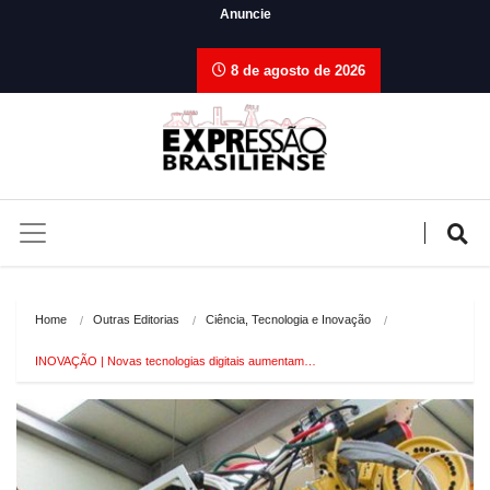
Anuncie
8 de agosto de 2026
Home
Outras Editorias
Ciência, Tecnologia e Inovação
INOVAÇÃO | Novas tecnologias digitais aumentam…