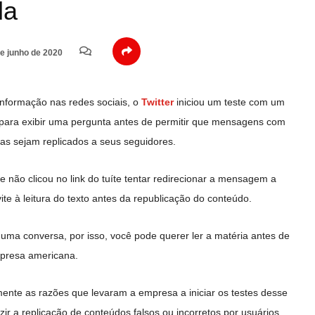
la
e junho de 2020
nformação nas redes sociais, o
Twitter
iniciou um teste com um
para exibir uma pergunta antes de permitir que mensagens com
icas sejam replicados a seus seguidores.
não clicou no link do tuíte tentar redirecionar a mensagem a
ite à leitura do texto antes da republicação do conteúdo.
 uma conversa, por isso, você pode querer ler a matéria antes de
empresa americana.
amente as razões que levaram a empresa a iniciar os testes desse
ir a replicação de conteúdos falsos ou incorretos por usuários