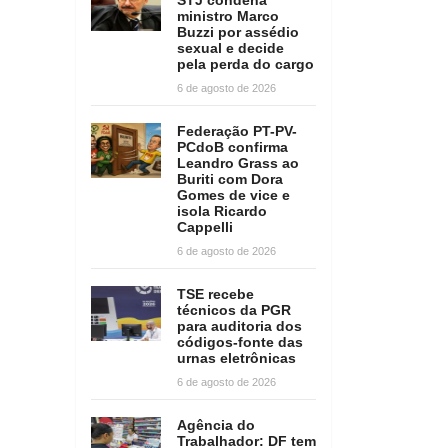
ministro Marco
Buzzi por assédio
sexual e decide
pela perda do cargo
6 de agosto de 2026
Federação PT-PV-
PCdoB confirma
Leandro Grass ao
Buriti com Dora
Gomes de vice e
isola Ricardo
Cappelli
6 de agosto de 2026
TSE recebe
técnicos da PGR
para auditoria dos
códigos-fonte das
urnas eletrônicas
6 de agosto de 2026
Agência do
Trabalhador: DF tem