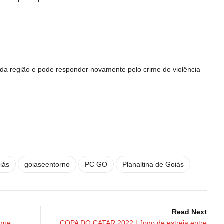
da região e pode responder novamente pelo crime de violência
iás
goiaseentorno
PC GO
Planaltina de Goiás
Read Next
que
COPA DO CATAR 2022 | Jogo de estreia entre