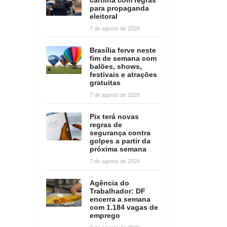
para propaganda
eleitoral
7 de agosto de 2026
Brasília ferve neste
fim de semana com
balões, shows,
festivais e atrações
gratuitas
7 de agosto de 2026
Pix terá novas
regras de
segurança contra
golpes a partir da
próxima semana
7 de agosto de 2026
Agência do
Trabalhador: DF
encerra a semana
com 1.184 vagas de
emprego