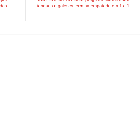
 das
ianques e galeses termina empatado em 1 a 1
a