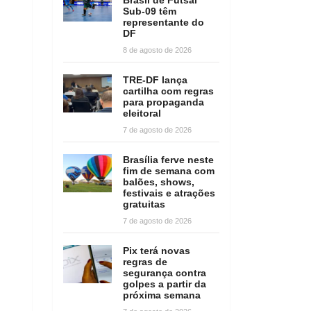
Sub-09 têm
representante do
DF
8 de agosto de 2026
TRE-DF lança
cartilha com regras
para propaganda
eleitoral
7 de agosto de 2026
Brasília ferve neste
fim de semana com
balões, shows,
festivais e atrações
gratuitas
7 de agosto de 2026
Pix terá novas
regras de
segurança contra
golpes a partir da
próxima semana