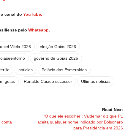
so canal do
YouTube.
asiliense pelo
Whatsapp
.
aniel Vilela 2026
eleição Goiás 2026
oiaseentorno
governo de Goiás 2026
erillo
noticias
Palácio das Esmeraldas
 em goias
Ronaldo Caiado sucessor
Ultimas noticias
Read Next
‘O que ele escolher’: Valdemar diz que PL
m conta
aceita qualquer nome indicado por Bolsonaro
para Presidência em 2026