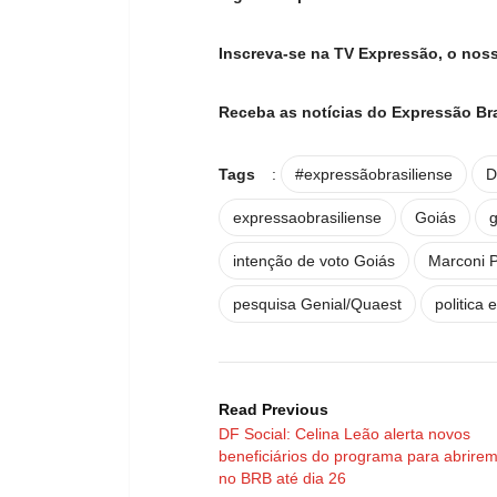
Inscreva-se na TV Expressão, o nos
Receba as notícias do Expressão Br
Tags
:
#expressãobrasiliense
D
expressaobrasiliense
Goiás
g
intenção de voto Goiás
Marconi P
pesquisa Genial/Quaest
politica
Read Previous
DF Social: Celina Leão alerta novos
beneficiários do programa para abrire
no BRB até dia 26