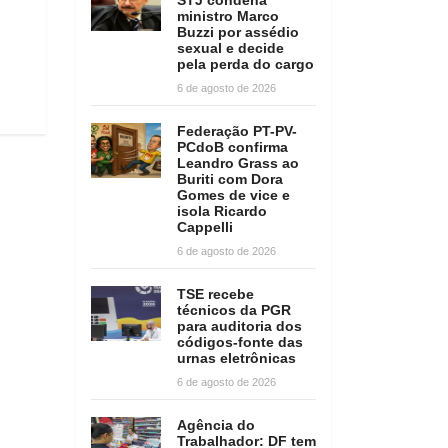
ministro Marco
Buzzi por assédio
sexual e decide
pela perda do cargo
6 de agosto de 2026
Federação PT-PV-
PCdoB confirma
Leandro Grass ao
Buriti com Dora
Gomes de vice e
isola Ricardo
Cappelli
6 de agosto de 2026
TSE recebe
técnicos da PGR
para auditoria dos
códigos-fonte das
urnas eletrônicas
6 de agosto de 2026
Agência do
Trabalhador: DF tem