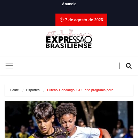
Anuncie
7 de agosto de 2026
Home
Esportes
Futebol Candango: GDF cria programa para…