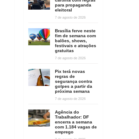
para propaganda
eleitoral
7 de agosto de 2026
Brasília ferve neste
fim de semana com
balões, shows,
festivais e atrações
gratuitas
7 de agosto de 2026
Pix terá novas
regras de
segurança contra
golpes a partir da
próxima semana
7 de agosto de 2026
Agência do
Trabalhador: DF
encerra a semana
com 1.184 vagas de
emprego