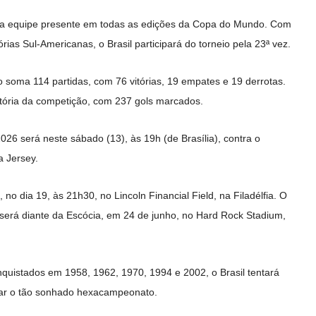
ica equipe presente em todas as edições da Copa do Mundo. Com
órias Sul-Americanas, o Brasil participará do torneio pela 23ª vez.
o soma 114 partidas, com 76 vitórias, 19 empates e 19 derrotas.
tória da competição, com 237 gols marcados.
026 será neste sábado (13), às 19h (de Brasília), contra o
 Jersey.
 no dia 19, às 21h30, no Lincoln Financial Field, na Filadélfia. O
será diante da Escócia, em 24 de junho, no Hard Rock Stadium,
quistados em 1958, 1962, 1970, 1994 e 2002, o Brasil tentará
tar o tão sonhado hexacampeonato.