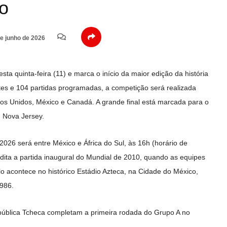
do
e junho de 2026
 quinta-feira (11) e marca o início da maior edição da história
tes e 104 partidas programadas, a competição será realizada
dos Unidos, México e Canadá. A grande final está marcada para o
m Nova Jersey.
026 será entre México e África do Sul, às 16h (horário de
edita a partida inaugural do Mundial de 2010, quando as equipes
o acontece no histórico Estádio Azteca, na Cidade do México,
1986.
epública Tcheca completam a primeira rodada do Grupo A no