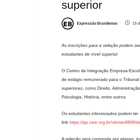
superior
Expressão Brasiliense
15 d
As inscrições para a seleção podem se
estudantes de nível superior
O Centro de Integração Empresa-Escola 
de estágio remunerado para o Tribunal
superiores, como Direito, Administraçã
Psicologia, História, entre outros.
Os estudantes interessados podem ter 
link
https://pp.ciee.org.br/
vi
trine/4868/d
A seleção será composta por etapas: ins