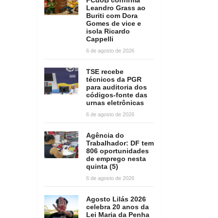
Leandro Grass ao
Buriti com Dora
Gomes de vice e
isola Ricardo
Cappelli
6 de agosto de 2026
TSE recebe
técnicos da PGR
para auditoria dos
códigos-fonte das
urnas eletrônicas
6 de agosto de 2026
Agência do
Trabalhador: DF tem
806 oportunidades
de emprego nesta
quinta (5)
6 de agosto de 2026
Agosto Lilás 2026
celebra 20 anos da
Lei Maria da Penha