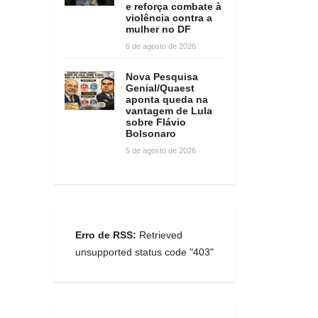
e reforça combate à
violência contra a
mulher no DF
6 de agosto de 2026
Nova Pesquisa
Genial/Quaest
aponta queda na
vantagem de Lula
sobre Flávio
Bolsonaro
5 de agosto de 2026
Erro de RSS:
Retrieved
unsupported status code "403"