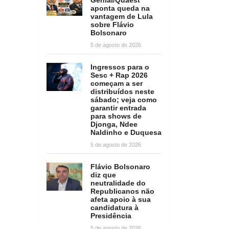
aponta queda na
vantagem de Lula
sobre Flávio
Bolsonaro
5 de agosto de 2026
Ingressos para o
Sesc + Rap 2026
começam a ser
distribuídos neste
sábado; veja como
garantir entrada
para shows de
Djonga, Ndee
Naldinho e Duquesa
5 de agosto de 2026
Flávio Bolsonaro
diz que
neutralidade do
Republicanos não
afeta apoio à sua
candidatura à
Presidência
5 de agosto de 2026