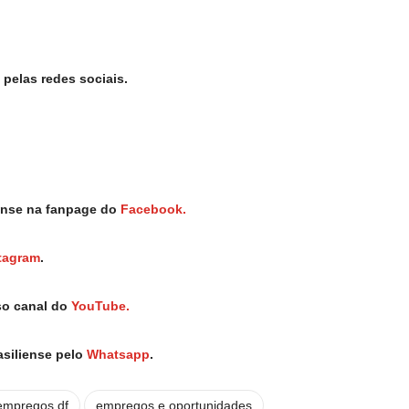
pelas redes sociais.
iense na fanpage do
Facebook.
tagram
.
so canal do
YouTube.
asiliense pelo
Whatsapp
.
empregos df
empregos e oportunidades