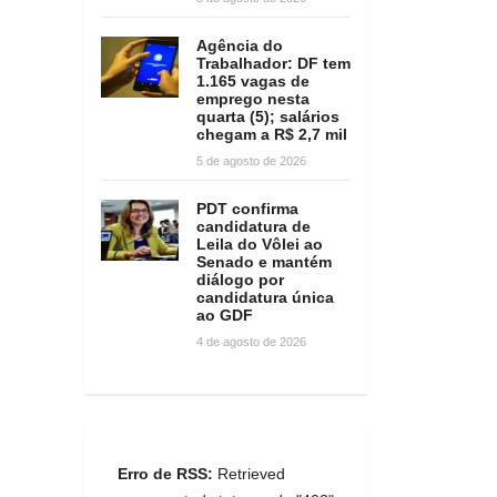
Agência do
Trabalhador: DF tem
1.165 vagas de
emprego nesta
quarta (5); salários
chegam a R$ 2,7 mil
5 de agosto de 2026
PDT confirma
candidatura de
Leila do Vôlei ao
Senado e mantém
diálogo por
candidatura única
ao GDF
4 de agosto de 2026
Erro de RSS:
Retrieved