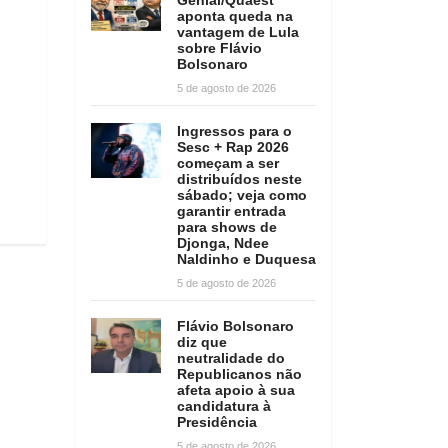
aponta queda na
vantagem de Lula
sobre Flávio
Bolsonaro
5 de agosto de 2026
Ingressos para o
Sesc + Rap 2026
começam a ser
distribuídos neste
sábado; veja como
garantir entrada
para shows de
Djonga, Ndee
Naldinho e Duquesa
5 de agosto de 2026
Flávio Bolsonaro
diz que
neutralidade do
Republicanos não
afeta apoio à sua
candidatura à
Presidência
5 de agosto de 2026