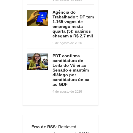
Agência do
Trabalhador: DF tem
1.165 vagas de
emprego nesta
quarta (5); salários
chegam a R$ 2,7 mil
5 de agosto de 2026
PDT confirma
candidatura de
Leila do Vôlei ao
Senado e mantém
diálogo por
candidatura única
ao GDF
4 de agosto de 2026
Erro de RSS:
Retrieved