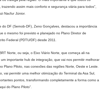
 trazendo assim mais conforto e segurança viária para todos”,
i Nacfur Júnior.
de do DF (Semob-DF), Zeno Gonçalves, destacou a importância
e o mesmo foi previsto e planejado no Plano Diretor de
trito Federal (PDTU/DF) desde 2011.
BRT Norte, ou seja, o Eixo Viário Norte, que começa ali na
 um importante hub de integração, que vai nos permitir melhorar
no Plano Piloto, nas conexões das regiões Norte, Oeste e Leste.
, vai permitir uma melhor otimização do Terminal da Asa Sul,
ortantes pontos, transformando completamente a forma como a
qui do Plano Piloto”.