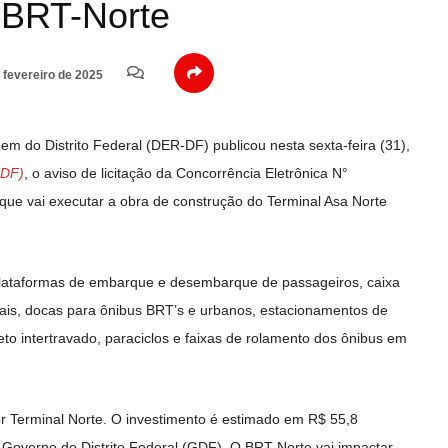
o BRT-Norte
 fevereiro de 2025
 do Distrito Federal (DER-DF) publicou nesta sexta-feira (31),
ODF)
, o aviso de licitação da Concorrência Eletrônica N°
ue vai executar a obra de construção do Terminal Asa Norte
 plataformas de embarque e desembarque de passageiros, caixa
iais, docas para ônibus BRT’s e urbanos, estacionamentos de
eto intertravado, paraciclos e faixas de rolamento dos ônibus em
r Terminal Norte. O investimento é estimado em R$ 55,8
 Governo do Distrito Federal (GDF). O BRT-Norte vai impactar