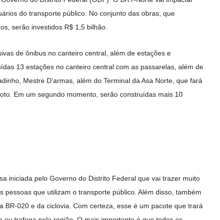
uários do transporte público. No conjunto das obras, que
s, serão investidos R$ 1,5 bilhão.
ivas de ônibus no canteiro central, além de estações e
ídas 13 estações no canteiro central com as passarelas, além de
radinho, Mestre D’armas, além do Terminal da Asa Norte, que fará
iloto. Em um segundo momento, serão construídas mais 10
 iniciada pelo Governo do Distrito Federal que vai trazer muito
s pessoas que utilizam o transporte público. Além disso, também
da BR-020 e da ciclovia. Com certeza, esse é um pacote que trará
 ou trafega pela região. O mais importante é que todos os