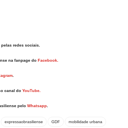
pelas redes sociais.
iense na fanpage do
Facebook.
tagram
.
so canal do
YouTube.
asiliense pelo
Whatsapp
.
expressaobrasiliense
GDF
mobilidade urbana