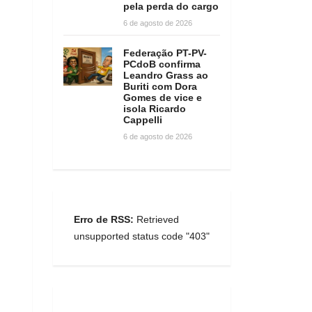
pela perda do cargo
6 de agosto de 2026
Federação PT-PV-
PCdoB confirma
Leandro Grass ao
Buriti com Dora
Gomes de vice e
isola Ricardo
Cappelli
6 de agosto de 2026
Erro de RSS:
Retrieved
unsupported status code "403"