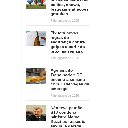
balões, shows,
festivais e atrações
gratuitas
7 de agosto de 2026
Pix terá novas
regras de
segurança contra
golpes a partir da
próxima semana
7 de agosto de 2026
Agência do
Trabalhador: DF
encerra a semana
com 1.184 vagas de
emprego
7 de agosto de 2026
Não teve perdão:
STJ condena
ministro Marco
Buzzi por assédio
sexual e decide