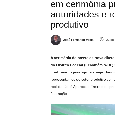
em cerimônia pr
autoridades e r
produtivo
José Fernando Vilela
22 de 
A cerimônia de posse da nova diret
do Distrito Federal (Fecomércio-DF) r
confirmou o prestígio e a importância
representantes do setor produtivo co
reeleito, José Aparecido Freire e os pr
federação.