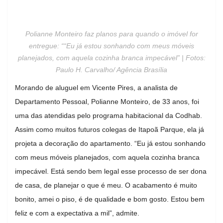
Polianne Monteiro faz planos para quando o imóvel for
entregue: ““Eu já estou sonhando com meus móveis
planejados, com aquela cozinha branca impecável” | Fotos:
Paulo H. Carvalho/ Agência Brasília
Morando de aluguel em Vicente Pires, a analista de
Departamento Pessoal, Polianne Monteiro, de 33 anos, foi
uma das atendidas pelo programa habitacional da Codhab.
Assim como muitos futuros colegas de Itapoã Parque, ela já
projeta a decoração do apartamento. “Eu já estou sonhando
com meus móveis planejados, com aquela cozinha branca
impecável. Está sendo bem legal esse processo de ser dona
de casa, de planejar o que é meu. O acabamento é muito
bonito, amei o piso, é de qualidade e bom gosto. Estou bem
feliz e com a expectativa a mil”, admite.