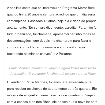
A analista conta que se inscreveu no Programa Morar Bem
quando tinha 20 anos e sempre acreditou que um dia seria
contemplada. Passados 13 anos, hoje ela é dona do próprio
apartamento. “Eu sempre digo: gente, acredite. Para mim foi
tudo organizado, fui chamada, apresentei certinho todas as
documentações, logo depois me chamaram para fazer o
contrato com a Caixa Econômica e agora estou aqui
recebendo as minhas chaves”, diz Polianne.
Paulo Mendes morava no Varjão e agora ficará mais perto
do trabalho. O vendedor já olhou até escola para os filhos
O vendedor Paulo Mendes, 47 anos, era ansiedade pura
para receber as chaves do apartamento de três quartos. Ele
morava de aluguel em uma casa de dois quartos no Varjão
com a esposa e os três filhos, ele aposta que o novo lar será