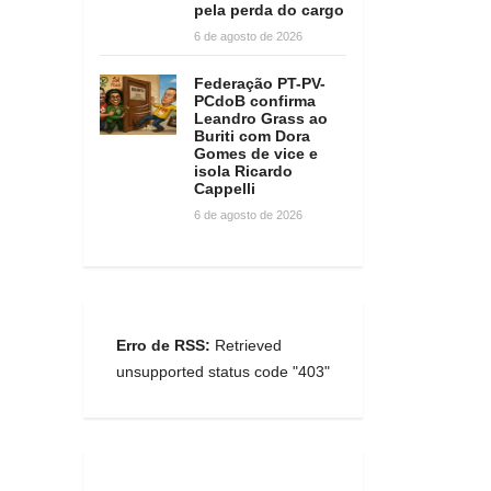
pela perda do cargo
6 de agosto de 2026
Federação PT-PV-
PCdoB confirma
Leandro Grass ao
Buriti com Dora
Gomes de vice e
isola Ricardo
Cappelli
6 de agosto de 2026
Erro de RSS:
Retrieved
unsupported status code "403"