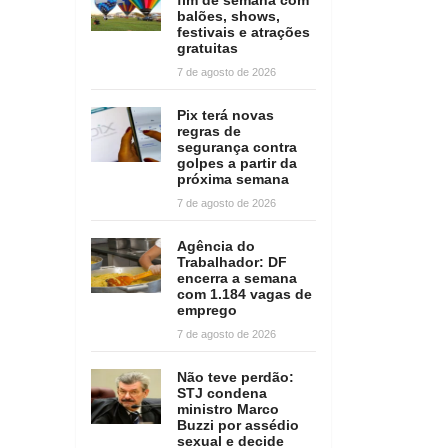
balões, shows,
festivais e atrações
gratuitas
7 de agosto de 2026
Pix terá novas
regras de
segurança contra
golpes a partir da
próxima semana
7 de agosto de 2026
Agência do
Trabalhador: DF
encerra a semana
com 1.184 vagas de
emprego
7 de agosto de 2026
Não teve perdão:
STJ condena
ministro Marco
Buzzi por assédio
sexual e decide