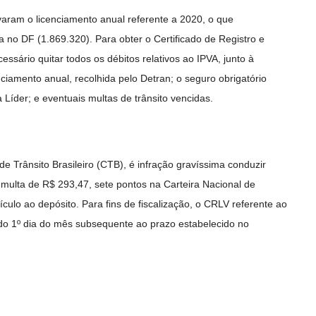
aram o licenciamento anual referente a 2020, o que
a no DF (1.869.320). Para obter o Certificado de Registro e
ssário quitar todos os débitos relativos ao IPVA, junto à
ciamento anual, recolhida pelo Detran; o seguro obrigatório
Líder; e eventuais multas de trânsito vencidas.
e Trânsito Brasileiro (CTB), é infração gravíssima conduzir
 multa de R$ 293,47, sete pontos na Carteira Nacional de
culo ao depósito. Para fins de fiscalização, o CRLV referente ao
r do 1º dia do mês subsequente ao prazo estabelecido no