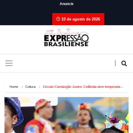
Anuncie
10 de agosto de 2026
Home
Cultura
Circuito Candangão Junino: Ceilândia abre temporada…