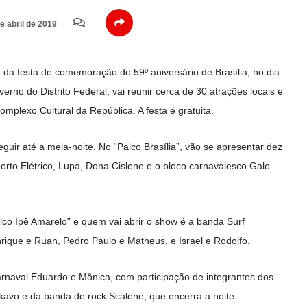
e abril de 2019
ão da festa de comemoração do 59º aniversário de Brasília, no dia
verno do Distrito Federal, vai reunir cerca de 30 atrações locais e
mplexo Cultural da República. A festa é gratuita.
uir até a meia-noite. No “Palco Brasília”, vão se apresentar dez
Aborto Elétrico, Lupa, Dona Cislene e o bloco carnavalesco Galo
alco Ipê Amarelo” e quem vai abrir o show é a banda Surf
rique e Ruan, Pedro Paulo e Matheus, e Israel e Rodolfo.
rnaval Eduardo e Mônica, com participação de integrantes dos
avo e da banda de rock Scalene, que encerra a noite.