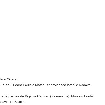
lson Sideral
 e Ruan + Pedro Paulo e Matheus convidando Israel e Rodolfo
articipações de Digão e Canisso (Raimundos), Marcelo Bonfá
skavoo) e Scalene