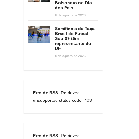
Bolsonaro no Dia
dos Pais
8 de agosto de 2026
Semifinais da Taça
Brasil de Futsal
Sub-09 têm
representante do
DF
8 de agosto de 2026
Erro de RSS:
Retrieved
unsupported status code "403"
Erro de RSS:
Retrieved