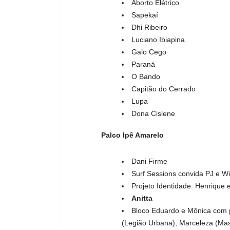
Aborto Elétrico
Sapekaí
Dhi Ribeiro
Luciano Ibiapina
Galo Cego
Paraná
O Bando
Capitão do Cerrado
Lupa
Dona Cislene
Palco Ipê Amarelo
Dani Firme
Surf Sessions convida PJ e Wi
Projeto Identidade: Henrique
Anitta
Bloco Eduardo e Mônica com p
(Legião Urbana), Marceleza (Ma