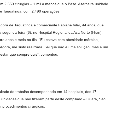
 2.550 cirurgias – 1 mil a menos que o Base. A terceira unidade
 de Taguatinga, com 2.490 operações.
dora de Taguatinga e comerciante Fabiane Vilar, 44 anos, que
a segunda-feira (6), no Hospital Regional da Asa Norte (Hran).
tro anos e meio na fila. “Eu estava com obesidade mórbida,
a. Agora, me sinto realizada. Sei que não é uma solução, mas é um
m-estar que sempre quis”, comentou.
sultado do trabalho desempenhado em 14 hospitais, dos 17
As unidades que não fizeram parte deste compilado – Guará, São
m procedimentos cirúrgicos.