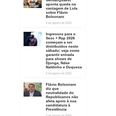
aponta queda na
vantagem de Lula
sobre Flávio
Bolsonaro
5 de agosto de 2026
Ingressos para o
Sesc + Rap 2026
começam a ser
distribuídos neste
sábado; veja como
garantir entrada
para shows de
Djonga, Ndee
Naldinho e Duquesa
5 de agosto de 2026
Flávio Bolsonaro
diz que
neutralidade do
Republicanos não
afeta apoio à sua
candidatura à
Presidência
5 de agosto de 2026