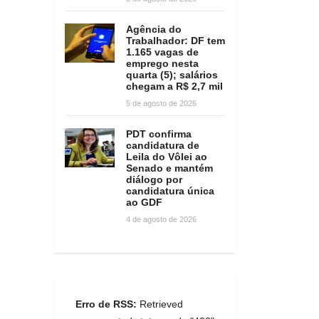
Agência do
Trabalhador: DF tem
1.165 vagas de
emprego nesta
quarta (5); salários
chegam a R$ 2,7 mil
5 de agosto de 2026
PDT confirma
candidatura de
Leila do Vôlei ao
Senado e mantém
diálogo por
candidatura única
ao GDF
4 de agosto de 2026
Erro de RSS:
Retrieved