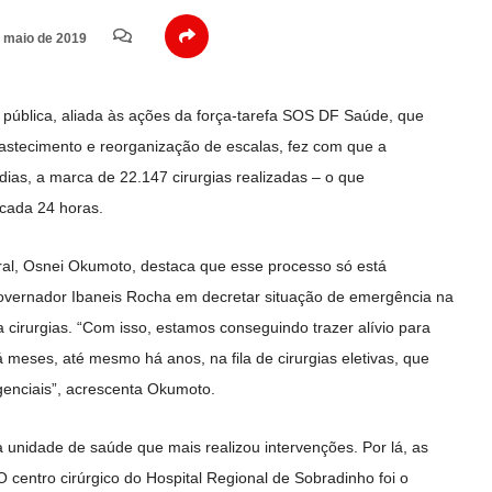
 maio de 2019
e pública, aliada às ações da força-tarefa SOS DF Saúde, que
bastecimento e reorganização de escalas, fez com que a
dias, a marca de 22.147 cirurgias realizadas – o que
 cad
a 24 horas.
eral, Osnei Okumoto, destaca que esse processo só está
overnador Ibaneis Rocha em decretar situação de emergência na
ra cirurgias. “Com isso, estamos conseguindo trazer alívio para
meses, até mesmo há anos, na fila de cirurgias eletivas, que
enciais”, acrescenta Okumoto.
a unidade de saúde que mais realizou intervenções. Por lá, as
 centro cirúrgico do Hospital Regional de Sobradinho foi o