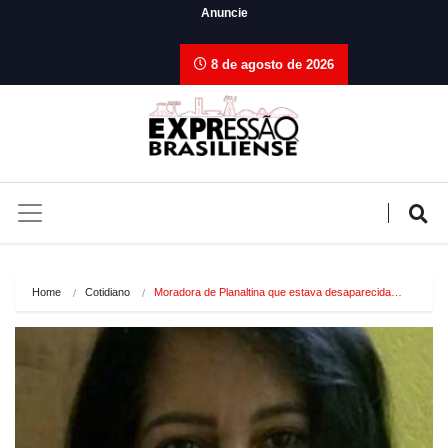
Anuncie
8 de agosto de 2026
Home
Cotidiano
Moradora de Planaltina que estava desaparecida…