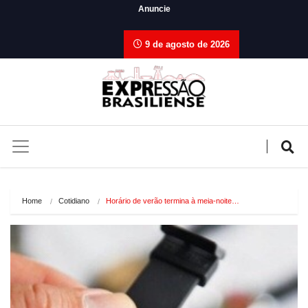
Anuncie
9 de agosto de 2026
Home
Cotidiano
Horário de verão termina à meia-noite…