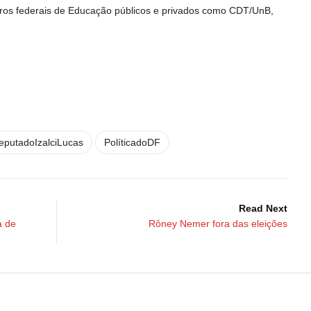
ntros federais de Educação públicos e privados como CDT/UnB,
eputadoIzalciLucas
PolíticadoDF
Read Next
a de
Rôney Nemer fora das eleições