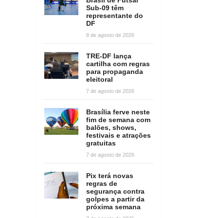
Sub-09 têm
representante do
DF
8 de agosto de 2026
TRE-DF lança
cartilha com regras
para propaganda
eleitoral
7 de agosto de 2026
Brasília ferve neste
fim de semana com
balões, shows,
festivais e atrações
gratuitas
7 de agosto de 2026
Pix terá novas
regras de
segurança contra
golpes a partir da
próxima semana