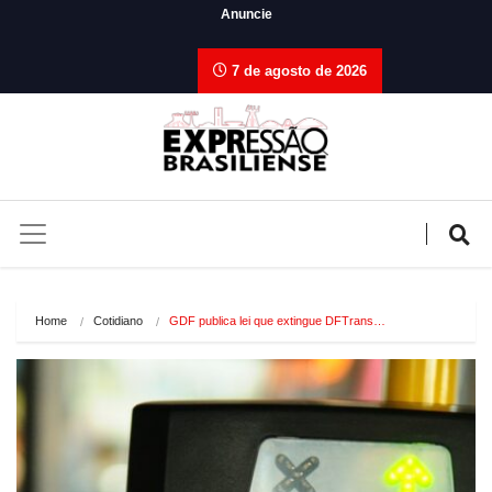
Anuncie
7 de agosto de 2026
Home
Cotidiano
GDF publica lei que extingue DFTrans…