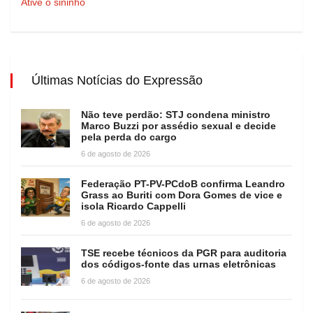
Ative o sininho
Últimas Notícias do Expressão
Não teve perdão: STJ condena ministro
Marco Buzzi por assédio sexual e decide
pela perda do cargo
6 de agosto de 2026
Federação PT-PV-PCdoB confirma Leandro
Grass ao Buriti com Dora Gomes de vice e
isola Ricardo Cappelli
6 de agosto de 2026
TSE recebe técnicos da PGR para auditoria
dos códigos-fonte das urnas eletrônicas
6 de agosto de 2026