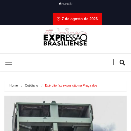
Anuncie
7 de agosto de 2026
Home
Cotidiano
Exército faz exposição na Praça dos…