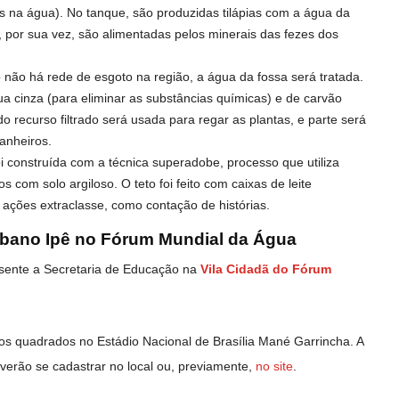
s na água). No tanque, são produzidas tilápias com a água da
 por sua vez, são alimentadas pelos minerais das fezes dos
 não há rede de esgoto na região, a água da fossa será tratada.
gua cinza (para eliminar as substâncias químicas) e de carvão
do recurso filtrado será usada para regar as plantas, e parte será
anheiros.
foi construída com a técnica superadobe, processo que utiliza
s com solo argiloso. O teto foi feito com caixas de leite
ra ações extraclasse, como contação de histórias.
rbano Ipê no Fórum Mundial da Água
esente a Secretaria de Educação na
Vila Cidadã do Fórum
os quadrados no Estádio Nacional de Brasília Mané Garrincha. A
deverão se cadastrar no local ou, previamente,
no site
.