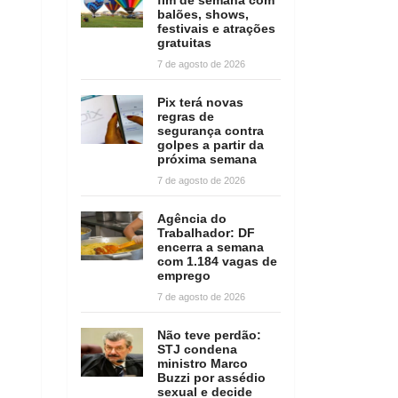
balões, shows,
festivais e atrações
gratuitas
7 de agosto de 2026
Pix terá novas
regras de
segurança contra
golpes a partir da
próxima semana
7 de agosto de 2026
Agência do
Trabalhador: DF
encerra a semana
com 1.184 vagas de
emprego
7 de agosto de 2026
Não teve perdão:
STJ condena
ministro Marco
Buzzi por assédio
sexual e decide