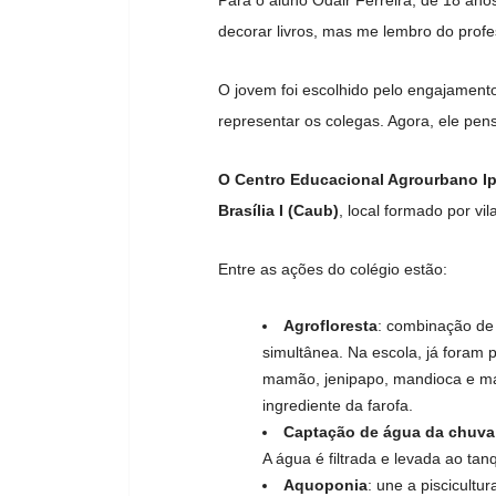
Para o aluno Odair Ferreira, de 18 ano
decorar livros, mas me lembro do profe
O jovem foi escolhido pelo engajamento
representar os colegas. Agora, ele pen
O Centro Educacional Agrourbano Ip
Brasília I (Caub)
, local formado por vi
Entre as ações do colégio estão:
Agrofloresta
:
combinação de 
simultânea. Na escola, já foram 
mamão, jenipapo, mandioca e ma
ingrediente da farofa.
Captação de água da chuva
A água é filtrada e levada ao ta
Aquoponia
:
une a piscicultur