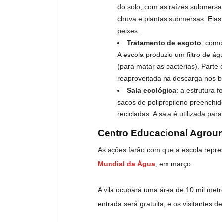
do solo, com as raízes submersa
chuva e plantas submersas. Elas,
peixes.
Tratamento de esgoto
: como
A escola produziu um filtro de á
(para matar as bactérias). Parte 
reaproveitada na descarga nos b
Sala ecológica
: a estrutura 
sacos de polipropileno preenchido
recicladas. A sala é utilizada pa
Centro Educacional Agrou
As ações farão com que a escola repr
Mundial da Água
, em março.
A vila ocupará uma área de 10 mil metr
entrada será gratuita, e os visitantes 