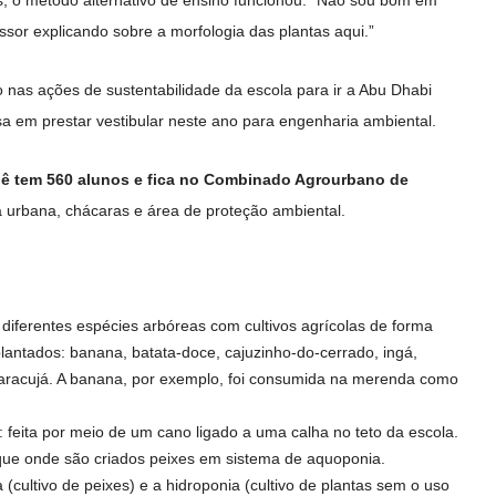
s, o método alternativo de ensino funcionou. “Não sou bom em
ssor explicando sobre a morfologia das plantas aqui.”
 nas ações de sustentabilidade da escola para ir a Abu Dhabi
sa em prestar vestibular neste ano para engenharia ambiental.
ê tem 560 alunos e fica no Combinado Agrourbano de
la urbana, chácaras e área de proteção ambiental.
diferentes espécies arbóreas com cultivos agrícolas de forma
plantados: banana, batata-doce, cajuzinho-do-cerrado, ingá,
racujá. A banana, por exemplo, foi consumida na merenda como
:
feita por meio de um cano ligado a uma calha no teto da escola.
nque onde são criados peixes em sistema de aquoponia.
a (cultivo de peixes) e a hidroponia (cultivo de plantas sem o uso