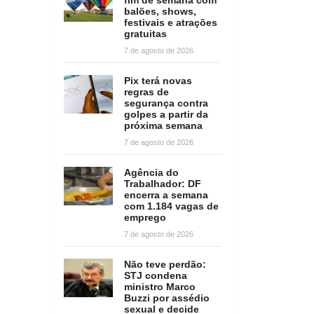
balões, shows,
festivais e atrações
gratuitas
7 de agosto de 2026
Pix terá novas
regras de
segurança contra
golpes a partir da
próxima semana
7 de agosto de 2026
Agência do
Trabalhador: DF
encerra a semana
com 1.184 vagas de
emprego
7 de agosto de 2026
Não teve perdão:
STJ condena
ministro Marco
Buzzi por assédio
sexual e decide