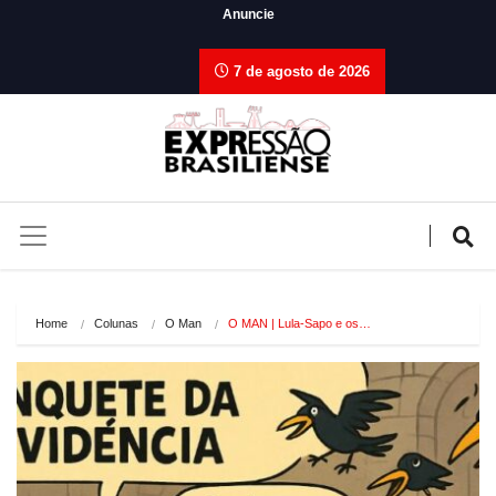
Anuncie
7 de agosto de 2026
Home
Colunas
O Man
O MAN | Lula-Sapo e os…