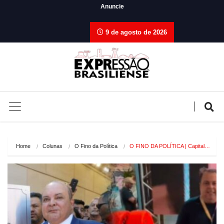
Anuncie
9 de agosto de 2026
Home
Colunas
O Fino da Política
O FINO DA POLÍTICA | Capital…