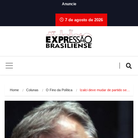
Anuncie
7 de agosto de 2026
Home
Colunas
O Fino da Política
Izalci deve mudar de partido se…