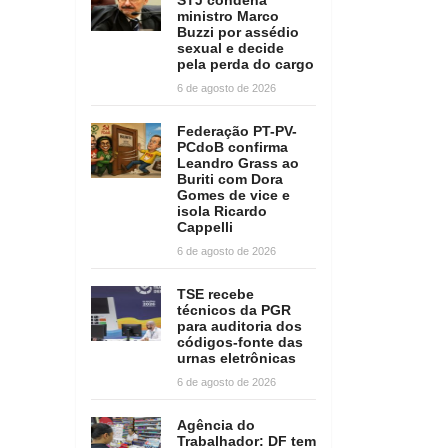
ministro Marco
Buzzi por assédio
sexual e decide
pela perda do cargo
6 de agosto de 2026
Federação PT-PV-
PCdoB confirma
Leandro Grass ao
Buriti com Dora
Gomes de vice e
isola Ricardo
Cappelli
6 de agosto de 2026
TSE recebe
técnicos da PGR
para auditoria dos
códigos-fonte das
urnas eletrônicas
6 de agosto de 2026
Agência do
Trabalhador: DF tem